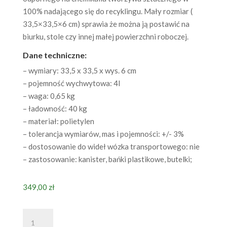
100% nadającego się do recyklingu. Mały rozmiar (
33,5×33,5×6 cm) sprawia że można ją postawić na
biurku, stole czy innej małej powierzchni roboczej.
Dane techniczne:
– wymiary: 33,5 x 33,5 x wys. 6 cm
– pojemność wychwytowa: 4l
– waga: 0,65 kg
– ładowność: 40 kg
– materiał: polietylen
– tolerancja wymiarów, mas i pojemności: +/- 3%
– dostosowanie do wideł wózka transportowego: nie
– zastosowanie: kanister, bańki plastikowe, butelki;
349,00
zł
ilość