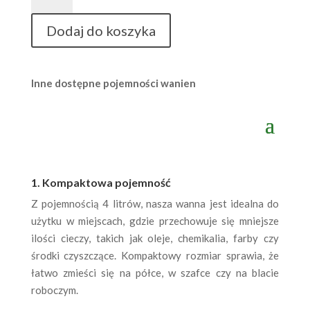
Pojemność
4
Dodaj do koszyka
litry,
na
małe
Inne dostępne pojemności wanien
naczynia
1. Kompaktowa pojemność
Z pojemnością 4 litrów, nasza wanna jest idealna do
użytku w miejscach, gdzie przechowuje się mniejsze
ilości cieczy, takich jak oleje, chemikalia, farby czy
środki czyszczące. Kompaktowy rozmiar sprawia, że
łatwo zmieści się na półce, w szafce czy na blacie
roboczym.