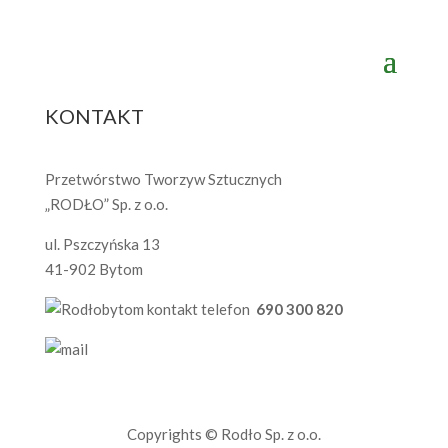
KONTAKT
Przetwórstwo Tworzyw Sztucznych
„RODŁO” Sp. z o.o.
ul. Pszczyńska 13
41-902 Bytom
690 300 820
sprzedaz@rodlo.pl
Copyrights © Rodło Sp. z o.o.