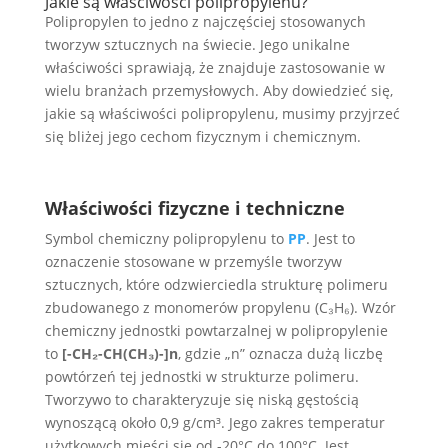
Jakie są właściwości polipropylenu?
Polipropylen to jedno z najczęściej stosowanych
tworzyw sztucznych na świecie. Jego unikalne
właściwości sprawiają, że znajduje zastosowanie w
wielu branżach przemysłowych. Aby dowiedzieć się,
jakie są właściwości polipropylenu, musimy przyjrzeć
się bliżej jego cechom fizycznym i chemicznym.
Właściwości fizyczne i techniczne
Symbol chemiczny polipropylenu to
PP
. Jest to
oznaczenie stosowane w przemyśle tworzyw
sztucznych, które odzwierciedla strukturę polimeru
zbudowanego z monomerów propylenu (C₃H₆). Wzór
chemiczny jednostki powtarzalnej w polipropylenie
to
[-CH₂-CH(CH₃)-]n
, gdzie „n” oznacza dużą liczbę
powtórzeń tej jednostki w strukturze polimeru.
Tworzywo to charakteryzuje się niską gęstością
wynoszącą około 0,9 g/cm³. Jego zakres temperatur
użytkowych mieści się od -20°C do 100°C. Jest