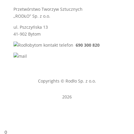
Przetwórstwo Tworzyw Sztucznych
„RODŁO” Sp. z o.o.
ul. Pszczyńska 13
41-902 Bytom
690 300 820
sprzedaz@rodlo.pl
Copyrights © Rodło Sp. z o.o.
2026
0