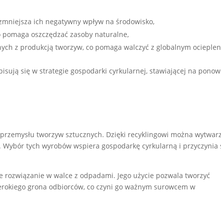
zmniejsza ich negatywny wpływ na środowisko,
o pomaga oszczędzać zasoby naturalne,
ych z produkcją tworzyw, co pomaga walczyć z globalnym ocieple
sują się w strategie gospodarki cyrkularnej, stawiającej na pono
ć przemysłu tworzyw sztucznych. Dzięki recyklingowi można wytwar
o. Wybór tych wyrobów wspiera gospodarkę cyrkularną i przyczynia 
ce rozwiązanie w walce z odpadami. Jego użycie pozwala tworzyć
szerokiego grona odbiorców, co czyni go ważnym surowcem w