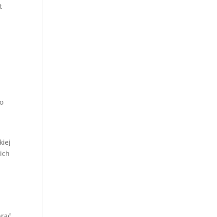
t
co
kiej
ich
brać