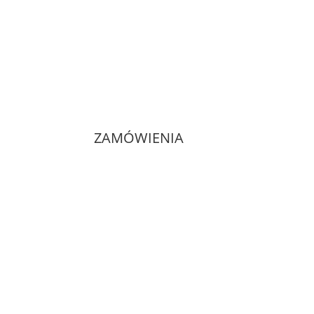
ZAMÓWIENIA
Dostawa i płatności
Zwroty i reklamacje
Regulamin sklepu
Polityka prywatności