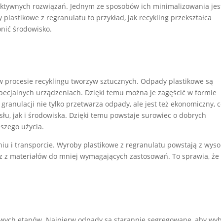
fektywnych rozwiązań. Jednym ze sposobów ich minimalizowania jes
plastikowe z regranulatu to przykład, jak recykling przekształca
nić środowisko.
 w procesie recyklingu tworzyw sztucznych. Odpady plastikowe są
specjalnych urządzeniach. Dzięki temu można je zagęścić w formie
 granulacji nie tylko przetwarza odpady, ale jest też ekonomiczny, 
słu, jak i środowiska. Dzięki temu powstaje surowiec o dobrych
szego użycia.
u i transporcie. Wyroby plastikowe z regranulatu powstają z wyso
raz z materiałów do mniej wymagających zastosowań. To sprawia, że 
czowych etapów. Najpierw odpady są starannie segregowane, aby wy