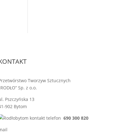
KONTAKT
Przetwórstwo Tworzyw Sztucznych
„RODŁO” Sp. z o.o.
ul. Pszczyńska 13
41-902 Bytom
690 300 820
sprzedaz@rodlo.pl