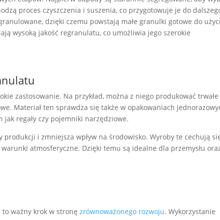
dzą proces czyszczenia i suszenia, co przygotowuje je do dalszeg
 granulowane, dzięki czemu powstają małe granulki gotowe do użyc
ją wysoką jakość regranulatu, co umożliwia jego szerokie
anulatu
rokie zastosowanie. Na przykład, można z niego produkować trwałe
owe. Materiał ten sprawdza się także w opakowaniach jednorazowy
 jak regały czy pojemniki narzędziowe.
 produkcji i zmniejsza wpływ na środowisko. Wyroby te cechują si
e warunki atmosferyczne. Dzięki temu są idealne dla przemysłu ora
 to ważny krok w stronę
zrównoważonego rozwoju
. Wykorzystanie