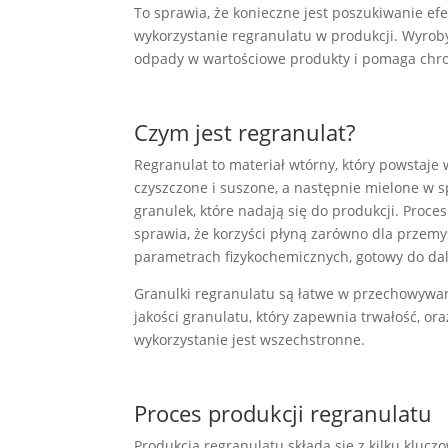
To sprawia, że konieczne jest poszukiwanie e
wykorzystanie regranulatu w produkcji. Wyroby 
odpady w wartościowe produkty i pomaga chro
Czym jest regranulat?
Regranulat to materiał wtórny, który powstaje
czyszczone i suszone, a następnie mielone w 
granulek, które nadają się do produkcji. Proces
sprawia, że korzyści płyną zarówno dla przemy
parametrach fizykochemicznych, gotowy do dal
Granulki regranulatu są łatwe w przechowywani
jakości granulatu, który zapewnia trwałość, o
wykorzystanie jest wszechstronne.
Proces produkcji regranulatu
Produkcja regranulatu składa się z kilku klu