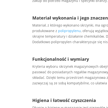
zakup do potrzeb magazynu i specyfiki branży.
Materiał wykonania i jego znaczen
Materiał, z którego wykonano skrzynki, ma ogr
produkowane z
polipropylenu
, oferują wyjątk
skrajne temperatury i działanie chemikaliów.
Dodatkowo polipropylen charakteryzuje się nis
Funkcjonalność i wymiary
Kryteria wyboru skrzynek magazynowych obejm
pasować do posiadanych regałów magazynowych
składać. Dzięki temu przestrzeń magazynowa 
zazwyczaj są ze sobą kompatybilne, co ułatwi
Higiena i łatwość czyszczenia
Dbanie o higienę w magazynie jest niezwykle i