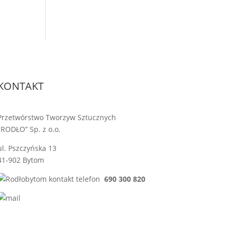
KONTAKT
Przetwórstwo Tworzyw Sztucznych
„RODŁO” Sp. z o.o.
ul. Pszczyńska 13
41-902 Bytom
690 300 820
sprzedaz@rodlo.pl