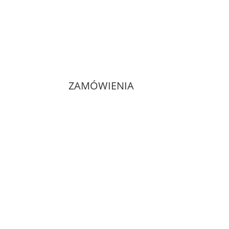
ZAMÓWIENIA
Dostawa i płatności
Zwroty i reklamacje
Regulamin sklepu
Polityka prywatności