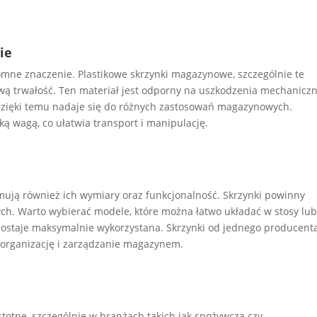
ie
omne znaczenie. Plastikowe skrzynki magazynowe, szczególnie te
ową trwałość. Ten materiał jest odporny na uszkodzenia mechaniczn
 Dzięki temu nadaje się do różnych zastosowań magazynowych.
ką wagą, co ułatwia transport i manipulację.
ują również ich wymiary oraz funkcjonalność. Skrzynki powinny
. Warto wybierać modele, które można łatwo układać w stosy lu
zostaje maksymalnie wykorzystana. Skrzynki od jednego producent
a organizację i zarządzanie magazynem.
stotne, szczególnie w branżach takich jak spożywcza czy