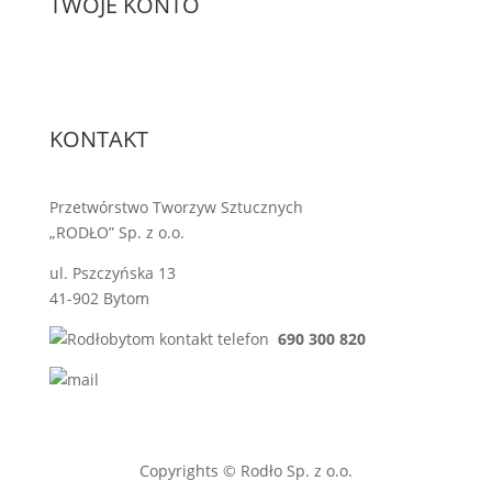
TWOJE KONTO
KONTAKT
Przetwórstwo Tworzyw Sztucznych
„RODŁO” Sp. z o.o.
ul. Pszczyńska 13
41-902 Bytom
690 300 820
sprzedaz@rodlo.pl
Copyrights © Rodło Sp. z o.o.